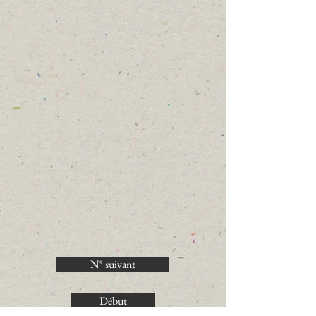
N° suivant
Début