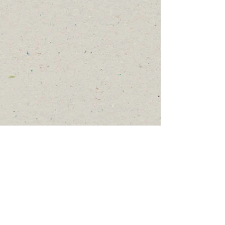
N° suivant
Société du loisir ornithologique de l'Abitibi et
du Témiscamingue